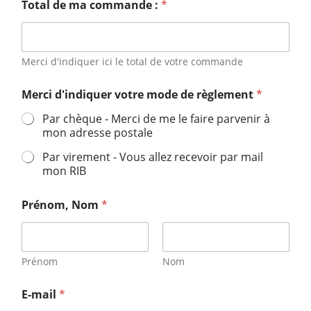
Total de ma commande :
*
Merci d'indiquer ici le total de votre commande
*
Merci d'indiquer votre mode de règlement
*
d
e
Par chèque - Merci de me le faire parvenir à
T
mon adresse postale
o
t
Par virement - Vous allez recevoir par mail
a
mon RIB
l
Prénom, Nom
*
Prénom
Nom
E-mail
*