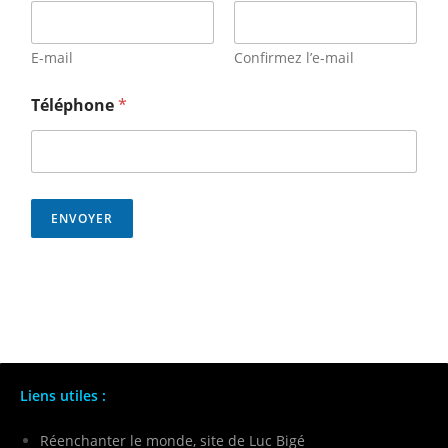
E-mail
Confirmez l’e-mail
Téléphone
*
ENVOYER
Liens utiles :
Réenchanter le monde, site de Luc Bigé