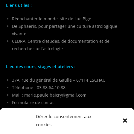
Liens utiles :
Réenchanter le monde, site de Luc Bigé
De Sphaeris, pour partager une culture astrologique
vivante
CEDRA, Centre d’études, de documentation et de
recherche sur l’astrologie
Lieu des cours, stages et ateliers :
37A, rue du général de Gaulle – 67114 ESCHAU
Téléphone : 03.88.64.10.88
Mail :
marie.paule.baicry@gmail.com
Formulaire de contact
Gérer le consentement aux
Autres liens :
cookies
Le collectif Réinfo Covid – un éclairage différent et