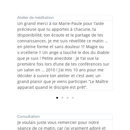
Atelier de méditation
Consult
d’hier
Un grand merci à toi Marie-Paule pour l’aide
Un gra
ogie
précieuse que tu apportes à chacune, ta
apport
réable
disponibilité, ton écoute et le partage de tes
que sur
ètes…
connaissances. Je me suis réveillée ce matin …
vos par
en pleine forme et sans douleur !!! Magie ou
répond
sorcellerie !! Un ange a touché le dos du diable
nombreu
que je suis ! Petite anecdote : Je t’ai vue la
procha
première fois lors d’une de tes conférences sur
un salon en … 2010 ! J’ai mis 10 ans pour me
décider à suivre ton atelier et c’est avec un
grand plaisir que je viens participer.”Le Maître
apparait quand le disciple est prêt”.
Consultation
Consulta
Marie-
Je voulais juste vous remercier pour notre
Je reme
on
séance de ce matin, car j’ai vraiment adoré et
pouvoir