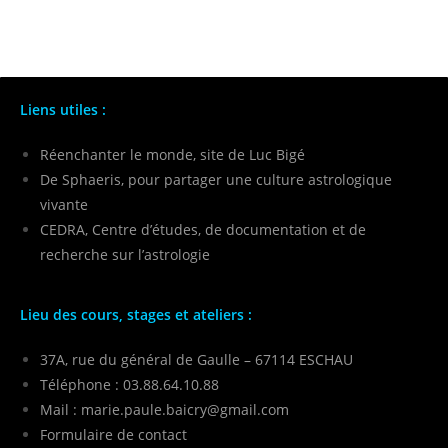
Liens utiles :
Réenchanter le monde, site de Luc Bigé
De Sphaeris, pour partager une culture astrologique
vivante
CEDRA, Centre d’études, de documentation et de
recherche sur l’astrologie
Lieu des cours, stages et ateliers :
37A, rue du général de Gaulle – 67114 ESCHAU
Téléphone : 03.88.64.10.88
Mail :
marie.paule.baicry@gmail.com
Formulaire de contact