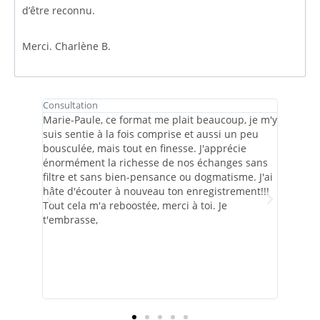
d’être reconnu.
Merci. Charlène B.
Consultation
Atelier 
r
Marie-Paule, ce format me plait beaucoup, je m'y
Merci 
re
suis sentie à la fois comprise et aussi un peu
apporté
ment
bousculée, mais tout en finesse. J'apprécie
que cet
mbiance
énormément la richesse de nos échanges sans
le sign
filtre et sans bien-pensance ou dogmatisme. J'ai
légèret
hâte d'écouter à nouveau ton enregistrement!!!
encore
Tout cela m'a reboostée, merci à toi. Je
t'embrasse,